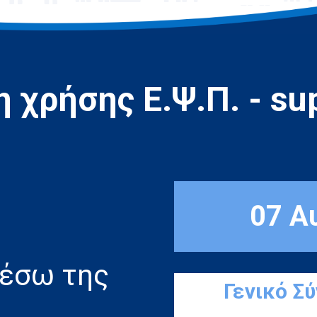
 χρήσης Ε.Ψ.Π. - sup
07 Α
μέσω της
Γενικό Σ