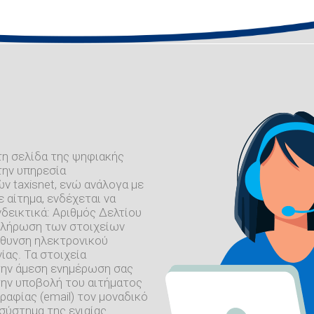
τη σελίδα της ψηφιακής
την υπηρεσία
 taxisnet, ενώ ανάλογα με
 αίτημα, ενδέχεται να
δεικτικά: Αριθμός Δελτίου
μπλήρωση των στοιχείων
εύθυνση ηλεκτρονικού
ίας. Τα στοιχεία
 την άμεση ενημέρωση σας
την υποβολή του αιτήματος
ραφίας (email) τον μοναδικό
σύστημα της ενιαίας