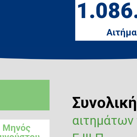
1.086
Αιτήμα
Συνολικ
αιτημάτων
Μηνός
υγούστου