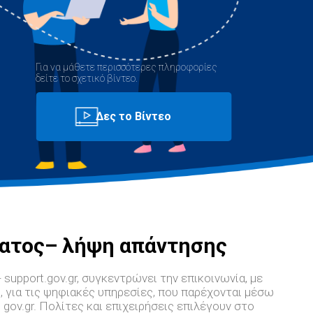
Για να μάθετε περισσότερες πληροφορίες
δείτε το σχετικό βίντεο.
ατος– λήψη απάντησης
 support.gov.gr, συγκεντρώνει την επικοινωνία, με
, για τις ψηφιακές υπηρεσίες, που παρέχονται μέσω
 gov.gr. Πολίτες και επιχειρήσεις επιλέγουν στο