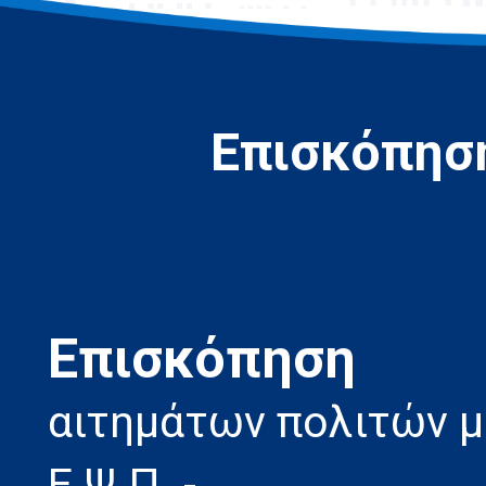
Επισκόπηση
Eπισκόπηση
αιτημάτων πολιτών 
Ε.Ψ.Π. -