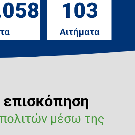
.058
103
τα
Αιτήματα
ή επισκόπηση
 πολιτών μέσω της