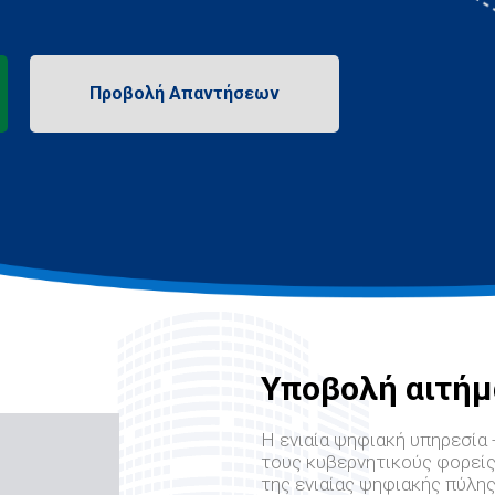
Υποβολή αιτήμ
Η ενιαία ψηφιακή υπηρεσία -
τους κυβερνητικούς φορείς
της ενιαίας ψηφιακής πύλης