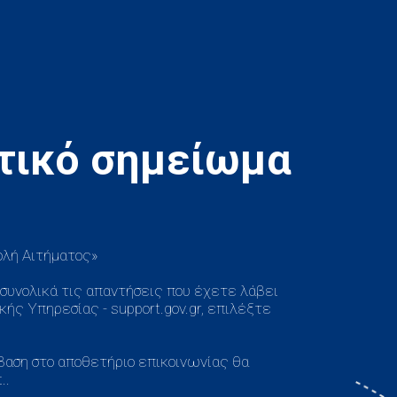
τικό σημείωμα
ολή Αιτήματος»
ι συνολικά τις απαντήσεις που έχετε λάβει
ής Υπηρεσίας - support.gov.gr, επιλέξτε
όσβαση στο αποθετήριο επικοινωνίας θα
..