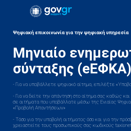
Μηνιαίο ενημερω
- Για να υποβάλλετε ψηφιακό αίτημα, επιλέξτε «Υποβ
- Για να δείτε την απάντηση στο αίτημα σας καθώς κα
σε αιτήματα που υποβάλλατε μέσω της Ενιαίας Ψηφιακ
«Προβολή Απαντήσεων»
- Τόσο για την υποβολή αιτήματος όσο και για την πρ
χρειαστείτε τους προσωπικούς σας κωδικούς taxisnet