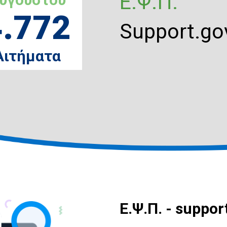
Ε.Ψ.Π.
4.772
Support.gov
Αιτήματα
E.Ψ.Π. - suppor