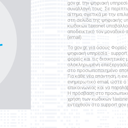
gov.gr, την ψηφιακή υπηρεσ
συναλλαγή τους. Σε περίπ
αίτημα, σχετικά με την επι
στη σελίδα της ψηφιακής υ
κωδικών taxisnet υποβάλλ
αποδεικτικό τον μοναδικό 
(email).
Το gov.gr, για όσους Φορεί
ψηφιακή υπηρεσία - support.
φορείς και τις διοικητικές
ολοκληρωμένη επεξεργασία 
στο προσωποποιημένο αποθε
Για κάθε νέα απάντηση, η εν
ενημερωτικό email, ώστε ο
επικοινωνίας και να παραλά
Η πρόσβαση στο προσωπικό 
χρήση των κωδικών taxisnet
ενταχθούν στο support.gov.g