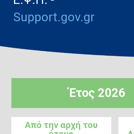
Support.gov.gr
Έτος 2026
Από την αρχή του
έτους
Α