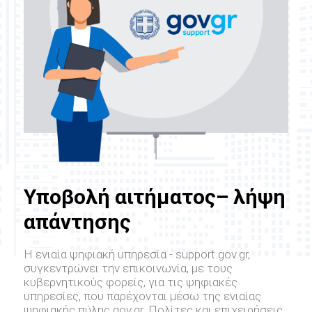
Υποβολή αιτήματος– λήψη
απάντησης
Η ενιαία ψηφιακή υπηρεσία - support.gov.gr,
συγκεντρώνει την επικοινωνία, με τους
κυβερνητικούς φορείς, για τις ψηφιακές
υπηρεσίες, που παρέχονται μέσω της ενιαίας
ψηφιακής πύλης gov.gr. Πολίτες και επιχειρήσεις