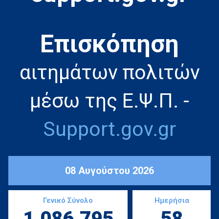
Eπισκόπηση
αιτημάτων πολιτών
μέσω της Ε.Ψ.Π. -
Support.gov.gr
08 Αυγούστου 2026
Γενικό Σύνολο
Ημερήσια
1.086.795
58