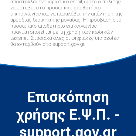
αποστέλλει ενημερωτικό email, ώστε ο πολίτης
να μεταβεί στο προσωπικό αποθετήριο
επικοινωνίας και να παραλάβει την απάντηση της
αρμόδιας διοικητικής μονάδας. Η πρόσβαση στο
προσωπικό αποθετήριο επικοινωνίας
πραγματοποιείται με τη χρήση των κωδικών
taxisnet. Σταδιακά όλες οι ψηφιακές υπηρεσίες
θα ενταχθούν στο support.gov.gr.
Επισκόπηση
χρήσης Ε.Ψ.Π. -
support.gov.gr