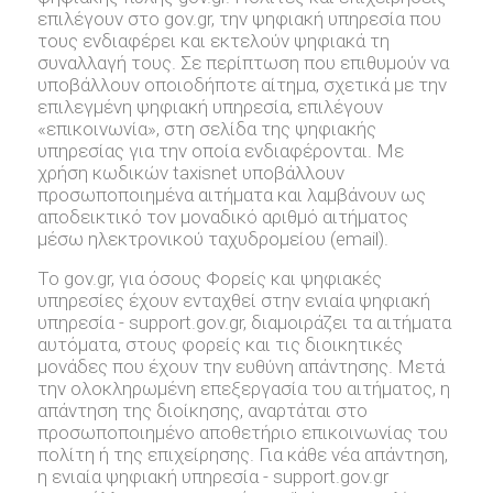
επιλέγουν στο gov.gr, την ψηφιακή υπηρεσία που
τους ενδιαφέρει και εκτελούν ψηφιακά τη
συναλλαγή τους. Σε περίπτωση που επιθυμούν να
υποβάλλουν οποιοδήποτε αίτημα, σχετικά με την
επιλεγμένη ψηφιακή υπηρεσία, επιλέγουν
«επικοινωνία», στη σελίδα της ψηφιακής
υπηρεσίας για την οποία ενδιαφέρονται. Με
χρήση κωδικών taxisnet υποβάλλουν
προσωποποιημένα αιτήματα και λαμβάνουν ως
αποδεικτικό τον μοναδικό αριθμό αιτήματος
μέσω ηλεκτρονικού ταχυδρομείου (email).
Το gov.gr, για όσους Φορείς και ψηφιακές
υπηρεσίες έχουν ενταχθεί στην ενιαία ψηφιακή
υπηρεσία - support.gov.gr, διαμοιράζει τα αιτήματα
αυτόματα, στους φορείς και τις διοικητικές
μονάδες που έχουν την ευθύνη απάντησης. Μετά
την ολοκληρωμένη επεξεργασία του αιτήματος, η
απάντηση της διοίκησης, αναρτάται στο
προσωποποιημένο αποθετήριο επικοινωνίας του
πολίτη ή της επιχείρησης. Για κάθε νέα απάντηση,
η ενιαία ψηφιακή υπηρεσία - support.gov.gr