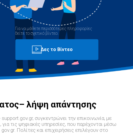
Για να μάθετε περισσότερες πληροφορίες
δείτε το σχετικό βίντεο.
ατος– λήψη απάντησης
 support.gov.gr, συγκεντρώνει την επικοινωνία, με
, για τις ψηφιακές υπηρεσίες, που παρέχονται μέσω
 gov.gr. Πολίτες και επιχειρήσεις επιλέγουν στο