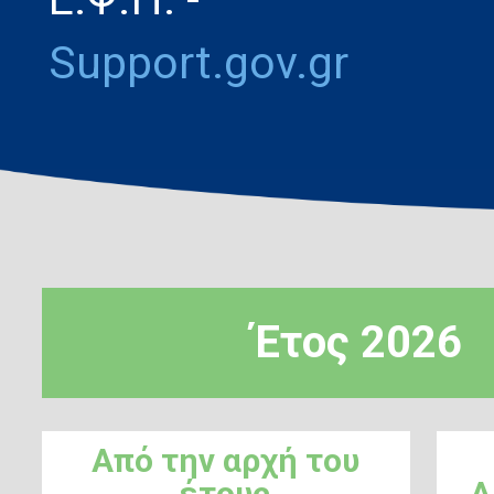
Support.gov.gr
Έτος 2026
Από την αρχή του
έτους
Α