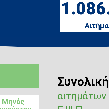
1.086
Αιτήμα
Συνολικ
αιτημάτων
Μηνός
υγούστου