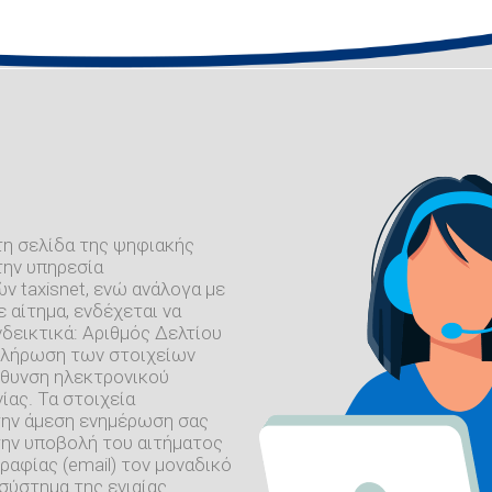
τη σελίδα της ψηφιακής
την υπηρεσία
 taxisnet, ενώ ανάλογα με
 αίτημα, ενδέχεται να
δεικτικά: Αριθμός Δελτίου
μπλήρωση των στοιχείων
εύθυνση ηλεκτρονικού
ίας. Τα στοιχεία
 την άμεση ενημέρωση σας
την υποβολή του αιτήματος
ραφίας (email) τον μοναδικό
σύστημα της ενιαίας