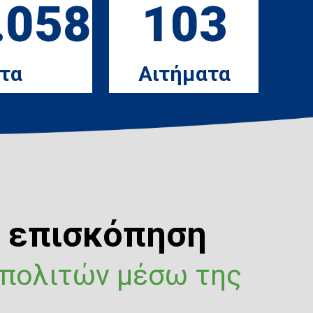
.058
103
τα
Αιτήματα
ή επισκόπηση
 πολιτών μέσω της