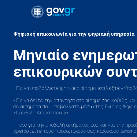
Μηνιαίο ενημερω
- Για να υποβάλλετε ψηφιακό αίτημα, επιλέξτε «Υποβ
- Για να δείτε την απάντηση στο αίτημα σας καθώς κα
σε αιτήματα που υποβάλλατε μέσω της Ενιαίας Ψηφιακ
«Προβολή Απαντήσεων»
- Τόσο για την υποβολή αιτήματος όσο και για την πρ
χρειαστείτε τους προσωπικούς σας κωδικούς taxisnet