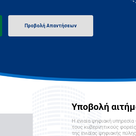
Υποβολή αιτήμ
Η ενιαία ψηφιακή υπηρεσία -
τους κυβερνητικούς φορείς
της ενιαίας ψηφιακής πύλης