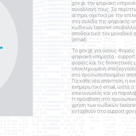
gov.gr, την ψηφιακή υπηρεσ
συναλλαγή τους. Σε περίπ
αίτημα, σχετικά με την επι
στη σελίδα της ψηφιακής υ
κωδικών taxisnet υποβάλλ
αποδεικτικό τον μοναδικό 
(email).
Το gov.gr, για όσους Φορεί
ψηφιακή υπηρεσία - support.
φορείς και τις διοικητικές
ολοκληρωμένη επεξεργασία 
στο προσωποποιημένο αποθε
Για κάθε νέα απάντηση, η εν
ενημερωτικό email, ώστε ο
επικοινωνίας και να παραλά
Η πρόσβαση στο προσωπικό 
χρήση των κωδικών taxisnet
ενταχθούν στο support.gov.g