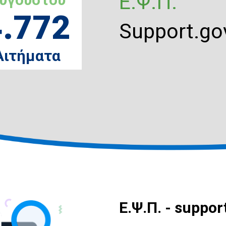
Ε.Ψ.Π.
4.772
Support.gov
Αιτήματα
E.Ψ.Π. - suppor