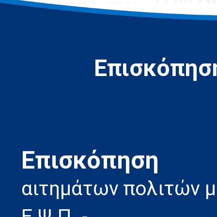
Επισκόπηση
Eπισκόπηση
αιτημάτων πολιτών 
Ε.Ψ.Π. -