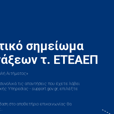
τικό σημείωμα
ολή Αιτήματος»
ι συνολικά τις απαντήσεις που έχετε λάβει
ής Υπηρεσίας - support.gov.gr, επιλέξτε
όσβαση στο αποθετήριο επικοινωνίας θα
..