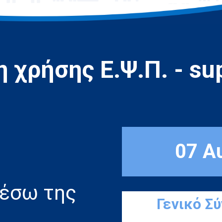
 χρήσης Ε.Ψ.Π. - sup
07 Α
μέσω της
Γενικό Σ