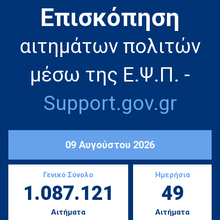
Eπισκόπηση
αιτημάτων πολιτών
μέσω της Ε.Ψ.Π. -
Support.gov.gr
09 Αυγούστου 2026
Γενικό Σύνολο
Ημερήσια
1.087.121
49
Αιτήματα
Αιτήματα