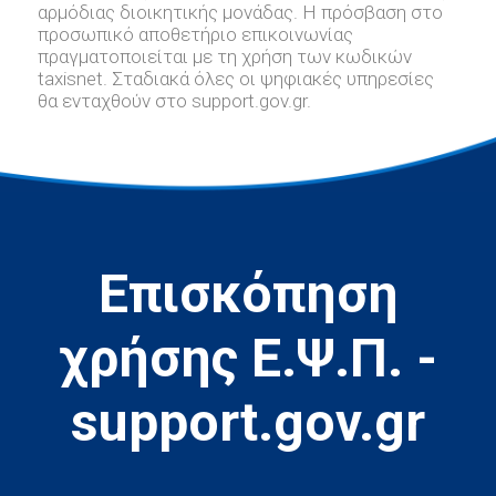
αρμόδιας διοικητικής μονάδας. Η πρόσβαση στο
προσωπικό αποθετήριο επικοινωνίας
πραγματοποιείται με τη χρήση των κωδικών
taxisnet. Σταδιακά όλες οι ψηφιακές υπηρεσίες
θα ενταχθούν στο support.gov.gr.
Επισκόπηση
χρήσης Ε.Ψ.Π. -
support.gov.gr