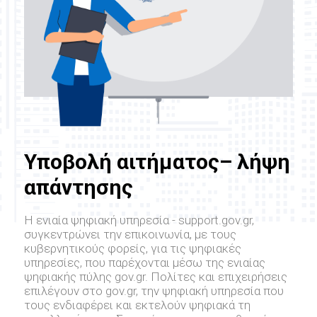
Υποβολή αιτήματος– λήψη
απάντησης
Η ενιαία ψηφιακή υπηρεσία - support.gov.gr,
συγκεντρώνει την επικοινωνία, με τους
κυβερνητικούς φορείς, για τις ψηφιακές
υπηρεσίες, που παρέχονται μέσω της ενιαίας
ψηφιακής πύλης gov.gr. Πολίτες και επιχειρήσεις
επιλέγουν στο gov.gr, την ψηφιακή υπηρεσία που
τους ενδιαφέρει και εκτελούν ψηφιακά τη