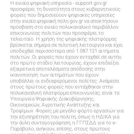
Η ενιαία ψηφιακή υπηρεσία - support.gov.gr
προσφέρει τη δυνατότητα στους κυβερνητικούς
φορείς που δημοσιεύουν ψηφιακές υπηρεσίες
στην ενιαία ψηφιακή πύλη gov.gr να αποκτήσουν
πρόσβαση στο ενιαίο πολυκαναλικό περιβάλλον
επικοινωνίας πολιτών που προσφέρει το
τελευταίο. Η χρήση της ψηφιακής πλατφόρμας
βρίσκεται σήμερα σε πιλοτική λειτουργία και έχει
υποδεχθεί περισσότερα από 1.087.121 αιτήματα
πολιτών. Οι φορείς που έχουν ενταχθεί σε αυτήν,
στο πρώτο στάδιο λειτουργίας, έχουν επιδείξει
εξαιρετικά αποτελέσματα απόδοσης στην
ικανοποίηση των αιτημάτων που έχουν
υποβάλλει οι ενδιαφερόμενοι πολίτες. Ανάμεσα
στους πρώτους φορείς που εντάχθηκαν στην
πολυκαναλική πλατφόρμα επικοινωνίας, είναι τα
Υπουργεία Ψηφιακής Διακυβέρνησης,
Οικονομικών, Αγροτικής Ανάπτυξης και
Τροφίμων. Φορείς με μεγάλο φόρτο εργασιών για
την εξυπηρέτηση του πολίτη, όπως η ΗΔΙΚΑ για
την άυλη συνταγογράφηση, η ΓΓΠΣΔΔ για το e-
Παράβολο, ανήκουν, επίσης, στους πρώτους