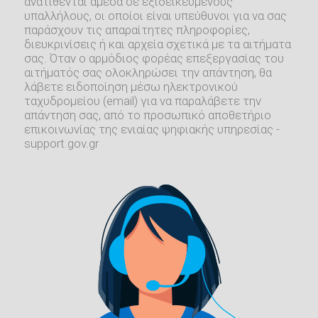
ανατίθενται άμεσα σε εξιδεικευμένους
υπαλλήλους, οι οποίοι είναι υπεύθυνοι για να σας
παράσχουν τις απαραίτητες πληροφορίες,
διευκρινίσεις ή και αρχεία σχετικά με τα αιτήματα
σας. Όταν ο αρμόδιος φορέας επεξεργασίας του
αιτήματός σας ολοκληρώσει την απάντηση, θα
λάβετε ειδοποίηση μέσω ηλεκτρονικού
ταχυδρομείου (email) για να παραλάβετε την
απάντηση σας, από το προσωπικό αποθετήριο
επικοινωνίας της ενιαίας ψηφιακής υπηρεσίας -
support.gov.gr