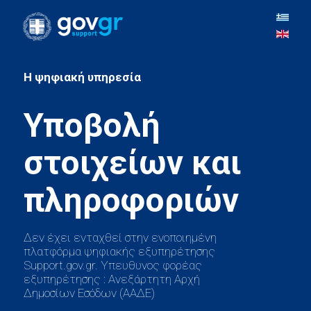
H ψηφιακή υπηρεσία
Υποβολή
στοιχείων και
Δεν έχει ενταχθεί στην ενοποιημένη
πλατφόρμα ψηφιακής εξυπηρέτησης
Support.gov.gr. Υπευθυνος φορέας
εξυπηρέτησης : Ανεξάρτητη Αρχή
Δημοσίων Εσόδων (ΑΑΔΕ)