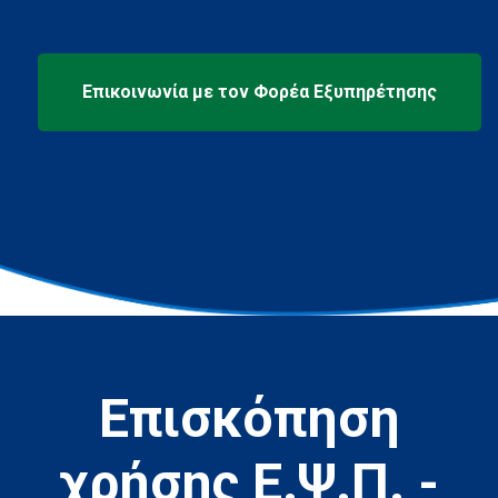
Επισκόπηση
χρήσης Ε.Ψ.Π. -