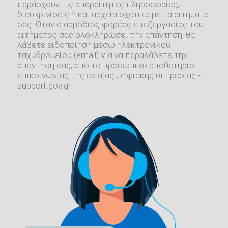
παράσχουν τις απαραίτητες πληροφορίες,
διευκρινίσεις ή και αρχεία σχετικά με τα αιτήματα
σας. Όταν ο αρμόδιος φορέας επεξεργασίας του
αιτήματός σας ολοκληρώσει την απάντηση, θα
λάβετε ειδοποίηση μέσω ηλεκτρονικού
ταχυδρομείου (email) για να παραλάβετε την
απάντηση σας, από το προσωπικό αποθετήριο
επικοινωνίας της ενιαίας ψηφιακής υπηρεσίας -
support.gov.gr