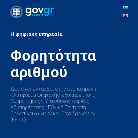
H ψηφιακή υπηρεσία
Φορητότητα
Δεν έχει ενταχθεί στην ενοποιημένη
πλατφόρμα ψηφιακής εξυπηρέτησης
Support.gov.gr. Υπευθυνος φορέας
εξυπηρέτησης : Εθνική Επιτροπή
Τηλεπικοινωνιών και Ταχυδρομείων
(ΕΕΤΤ)