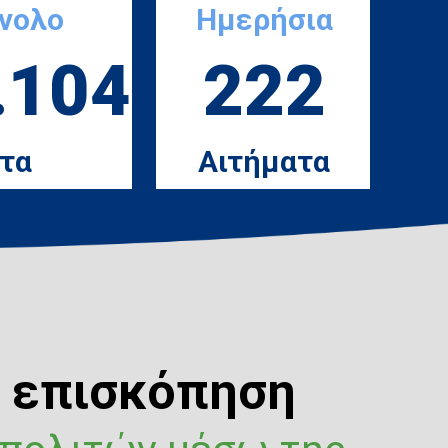
ύνολο
Ημερήσια
.104
222
τα
Αιτήματα
ή επισκόπηση