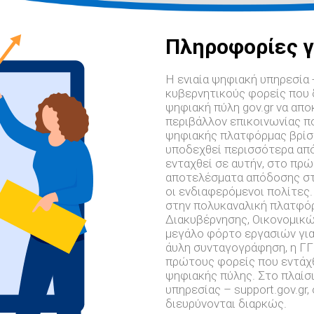
Πληροφορίες γ
Η ενιαία ψηφιακή υπηρεσία 
κυβερνητικούς φορείς που 
ψηφιακή πύλη gov.gr να απ
περιβάλλον επικοινωνίας π
ψηφιακής πλατφόρμας βρίσκε
υποδεχθεί περισσότερα από
ενταχθεί σε αυτήν, στο πρώ
αποτελέσματα απόδοσης στ
οι ενδιαφερόμενοι πολίτες
στην πολυκαναλική πλατφόρ
Διακυβέρνησης, Οικονομικώ
μεγάλο φόρτο εργασιών για
άυλη συνταγογράφηση, η ΓΓ
πρώτους φορείς που εντάχθ
ψηφιακής πύλης. Στο πλαίσι
υπηρεσίας – support.gov.gr
διευρύνονται διαρκώς.