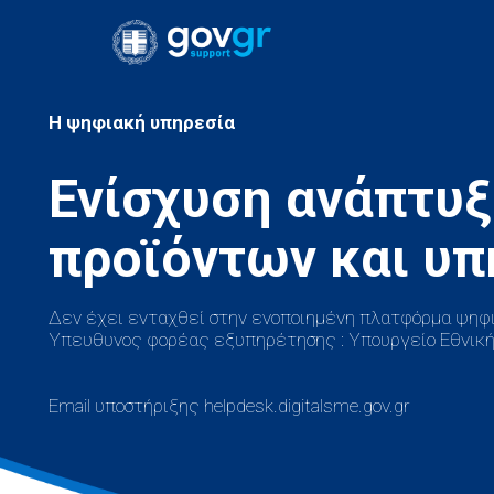
H ψηφιακή υπηρεσία
Ενίσχυση ανάπτυ
Δεν έχει ενταχθεί στην ενοποιημένη πλατφόρμα ψηφι
Υπευθυνος φορέας εξυπηρέτησης : Υπουργείο Εθνική
Email υποστήριξης helpdesk.digitalsme.gov.gr