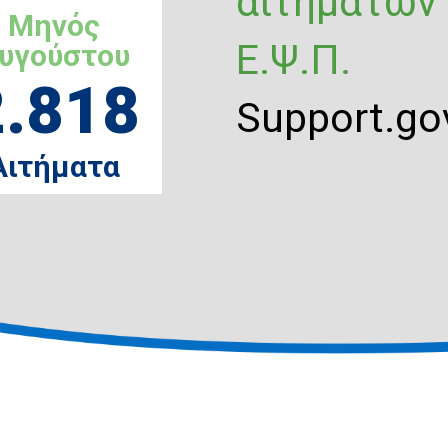
αιτημάτων
Μηνός
Ε.Ψ.Π.
υγούστου
2.818
Support.gov
Αιτήματα