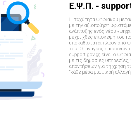
E.Ψ.Π. - suppor
Η ταχύτητα ψηφιακού μετασ
με την αξιοποίηση υφιστάμ
ανάπτυξης ενός νέου «ψηφι
μέχρι χθες επίσκεψη του π
υποκαθίσταται πλέον από ψ
του. Οι ανάγκες επικοινωνί
support.gov.gr, είναι ο ψη
με τις δημόσιες υπηρεσίες,
απαντήσεων για τη χρήση 
“κάθε μέρα μια μικρή αλλαγ