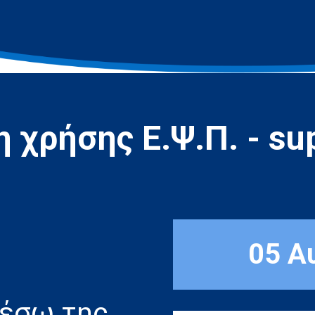
 χρήσης Ε.Ψ.Π. - sup
05 Α
μέσω της