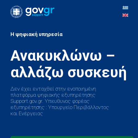
H ψηφιακή υπηρεσία
Ανακυκλώνω –
Δεν έχει ενταχθεί στην ενοποιημένη
πλατφόρμα ψηφιακής εξυπηρέτησης
Support.gov.gr. Υπευθυνος φορέας
εξυπηρέτησης : Υπουργείο Περιβάλλοντος
και Ενέργειας