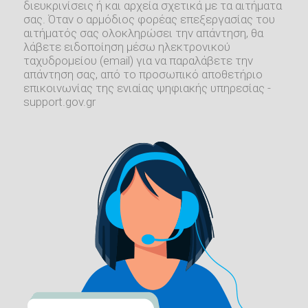
διευκρινίσεις ή και αρχεία σχετικά με τα αιτήματα
σας. Όταν ο αρμόδιος φορέας επεξεργασίας του
αιτήματός σας ολοκληρώσει την απάντηση, θα
λάβετε ειδοποίηση μέσω ηλεκτρονικού
ταχυδρομείου (email) για να παραλάβετε την
απάντηση σας, από το προσωπικό αποθετήριο
επικοινωνίας της ενιαίας ψηφιακής υπηρεσίας -
support.gov.gr