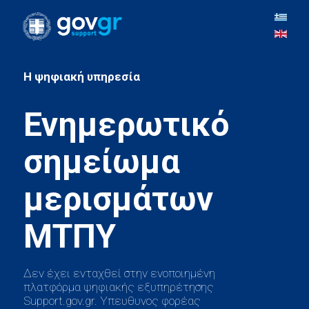
H ψηφιακή υπηρεσία
Ενημερωτικό
σημείωμα
μερισμάτων
Δεν έχει ενταχθεί στην ενοποιημένη
πλατφόρμα ψηφιακής εξυπηρέτησης
Support.gov.gr. Υπευθυνος φορέας