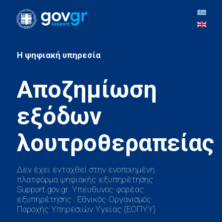
H ψηφιακή υπηρεσία
Αποζημίωση
εξόδων
Δεν έχει ενταχθεί στην ενοποιημένη
πλατφόρμα ψηφιακής εξυπηρέτησης
Support.gov.gr. Υπευθυνος φορέας
εξυπηρέτησης : Εθνικός Οργανισμός
Παροχής Υπηρεσιών Υγείας (ΕΟΠΥΥ)