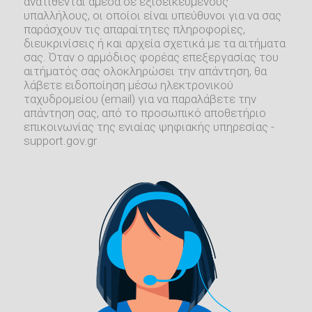
ανατίθενται άμεσα σε εξιδεικευμένους
υπαλλήλους, οι οποίοι είναι υπεύθυνοι για να σας
παράσχουν τις απαραίτητες πληροφορίες,
διευκρινίσεις ή και αρχεία σχετικά με τα αιτήματα
σας. Όταν ο αρμόδιος φορέας επεξεργασίας του
αιτήματός σας ολοκληρώσει την απάντηση, θα
λάβετε ειδοποίηση μέσω ηλεκτρονικού
ταχυδρομείου (email) για να παραλάβετε την
απάντηση σας, από το προσωπικό αποθετήριο
επικοινωνίας της ενιαίας ψηφιακής υπηρεσίας -
support.gov.gr