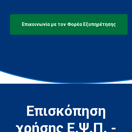
Επισκόπηση
χρήσης Ε.Ψ.Π. -