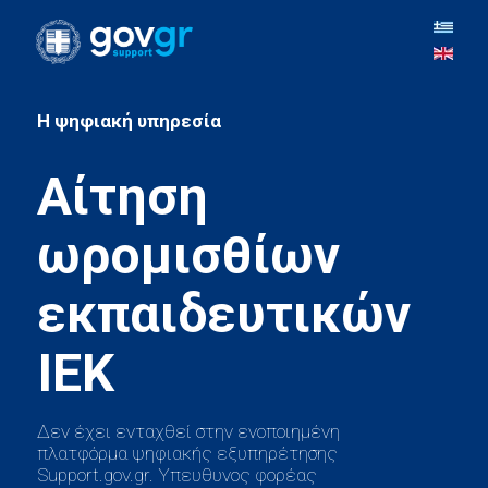
H ψηφιακή υπηρεσία
Αίτηση
ωρομισθίων
εκπαιδευτικών
Δεν έχει ενταχθεί στην ενοποιημένη
πλατφόρμα ψηφιακής εξυπηρέτησης
Support.gov.gr. Υπευθυνος φορέας