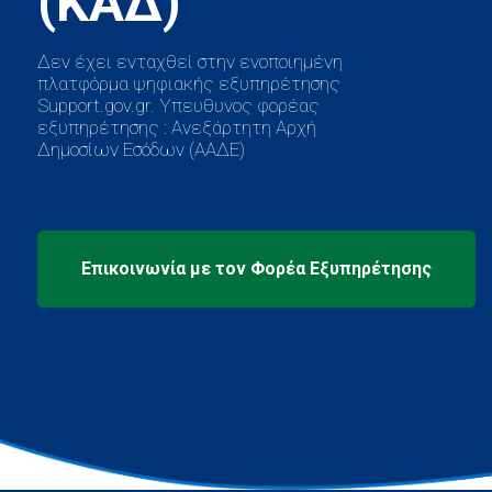
Δεν έχει ενταχθεί στην ενοποιημένη
πλατφόρμα ψηφιακής εξυπηρέτησης
Support.gov.gr. Υπευθυνος φορέας
εξυπηρέτησης : Ανεξάρτητη Αρχή
Δημοσίων Εσόδων (ΑΑΔΕ)