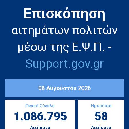
Eπισκόπηση
αιτημάτων πολιτών
μέσω της Ε.Ψ.Π. -
Support.gov.gr
08 Αυγούστου 2026
Γενικό Σύνολο
Ημερήσια
1.086.795
58
Αιτήματα
Αιτήματα