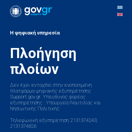
H ψηφιακή υπηρεσία
Πλοήγηση
Δεν έχει ενταχθεί στην ενοποιημένη
πλατφόρμα ψηφιακής εξυπηρέτησης
Support.gov.gr. Υπευθυνος φορέας
εξυπηρέτησης : Υπουργείο Ναυτιλίας και
Νησιωτικής Πολιτικής
Τηλεφωνική εξυπηρέτηση 2131374243,
2131374826