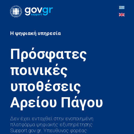
H ψηφιακή υπηρεσία
Πρόσφατες
ποινικές
υποθέσεις
Δεν έχει ενταχθεί στην ενοποιημένη
πλατφόρμα ψηφιακής εξυπηρέτησης
Support.gov.gr. Υπευθυνος φορέας