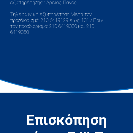
εξυπηρέτησης : Άρειος Πάγος
Τηλεφωνική εξυπηρέτηση Μετά τον
προσδιορισμό: 210 6419129 έως 131 / Πριν
τον προσδιορισμό: 210 6419330 και 210
6419350
Επισκόπηση