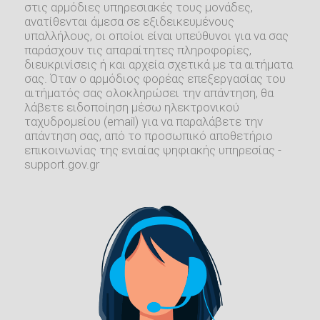
στις αρμόδιες υπηρεσιακές τους μονάδες,
ανατίθενται άμεσα σε εξιδεικευμένους
υπαλλήλους, οι οποίοι είναι υπεύθυνοι για να σας
παράσχουν τις απαραίτητες πληροφορίες,
διευκρινίσεις ή και αρχεία σχετικά με τα αιτήματα
σας. Όταν ο αρμόδιος φορέας επεξεργασίας του
αιτήματός σας ολοκληρώσει την απάντηση, θα
λάβετε ειδοποίηση μέσω ηλεκτρονικού
ταχυδρομείου (email) για να παραλάβετε την
απάντηση σας, από το προσωπικό αποθετήριο
επικοινωνίας της ενιαίας ψηφιακής υπηρεσίας -
support.gov.gr