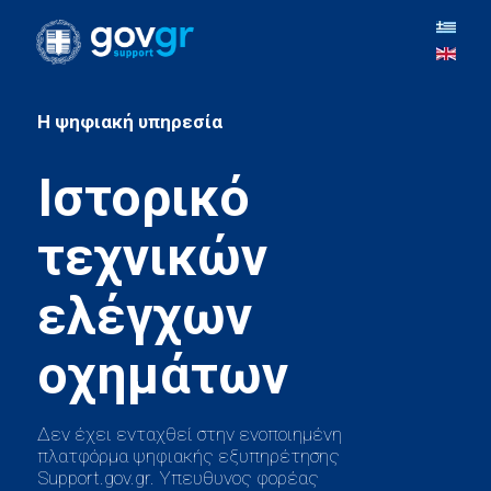
H ψηφιακή υπηρεσία
Ιστορικό
τεχνικών
ελέγχων
Δεν έχει ενταχθεί στην ενοποιημένη
πλατφόρμα ψηφιακής εξυπηρέτησης
Support.gov.gr. Υπευθυνος φορέας