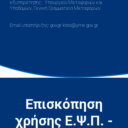
εξυπηρέτησης : Υπουργείο Μεταφορών και
Υποδομών, Γενική Γραμματεία Μεταφορών
Email υποστήριξης govgr-kteo@yme.gov.gr
Επισκόπηση
χρήσης Ε.Ψ.Π. -