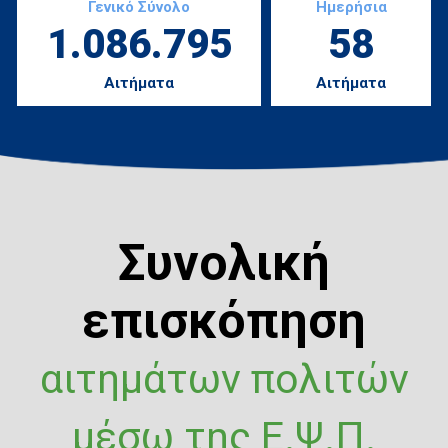
Γενικό Σύνολο
Ημερήσια
1.086.795
58
Αιτήματα
Αιτήματα
Συνολική
επισκόπηση
αιτημάτων πολιτών
μέσω της Ε.Ψ.Π.