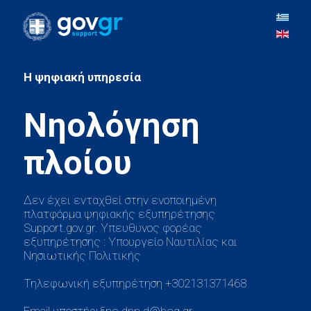
H ψηφιακή υπηρεσία
Νηολόγηση
Δεν έχει ενταχθεί στην ενοποιημένη
πλατφόρμα ψηφιακής εξυπηρέτησης
Support.gov.gr. Υπευθυνος φορέας
εξυπηρέτησης : Υπουργείο Ναυτιλίας και
Νησιωτικής Πολιτικής
Τηλεφωνική εξυπηρέτηση +302131371468
Email υποστήριξης dpn.d@hcg.gr