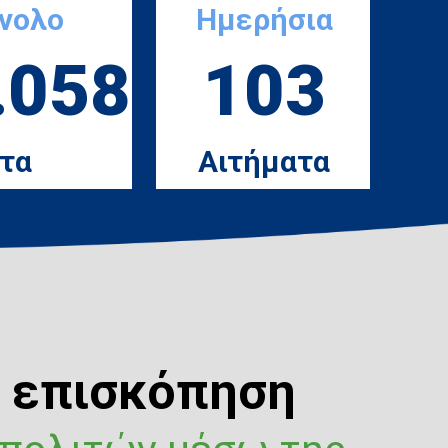
ύνολο
Ημερήσια
.058
103
τα
Αιτήματα
ή επισκόπηση