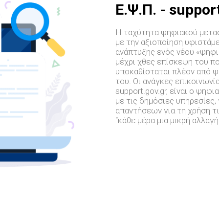
E.Ψ.Π. - suppor
Η ταχύτητα ψηφιακού μετασ
με την αξιοποίηση υφιστάμ
ανάπτυξης ενός νέου «ψηφι
μέχρι χθες επίσκεψη του π
υποκαθίσταται πλέον από ψ
του. Οι ανάγκες επικοινωνί
support.gov.gr, είναι ο ψη
με τις δημόσιες υπηρεσίες,
απαντήσεων για τη χρήση 
“κάθε μέρα μια μικρή αλλαγ