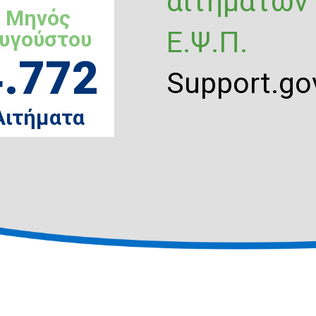
αιτημάτων
Μηνός
Ε.Ψ.Π.
υγούστου
4.772
Support.gov
Αιτήματα