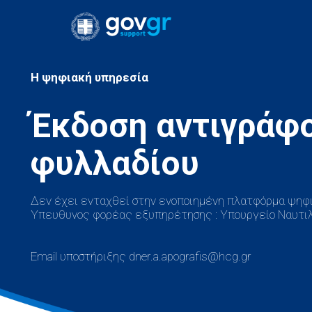
H ψηφιακή υπηρεσία
Έκδοση αντιγράφο
Δεν έχει ενταχθεί στην ενοποιημένη πλατφόρμα ψηφι
Υπευθυνος φορέας εξυπηρέτησης : Υπουργείο Ναυτιλ
Email υποστήριξης dner.a.apografis@hcg.gr