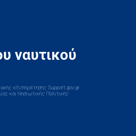
υ ναυτικού
ακής εξυπηρέτησης Support.gov.gr.
ίας και Νησιωτικής Πολιτικής