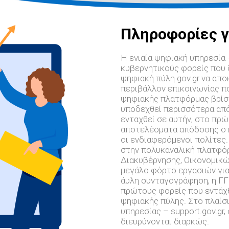
Πληροφορίες γ
Η ενιαία ψηφιακή υπηρεσία 
κυβερνητικούς φορείς που 
ψηφιακή πύλη gov.gr να απ
περιβάλλον επικοινωνίας π
ψηφιακής πλατφόρμας βρίσκε
υποδεχθεί περισσότερα από
ενταχθεί σε αυτήν, στο πρώ
αποτελέσματα απόδοσης στ
οι ενδιαφερόμενοι πολίτες
στην πολυκαναλική πλατφόρ
Διακυβέρνησης, Οικονομικώ
μεγάλο φόρτο εργασιών για
άυλη συνταγογράφηση, η ΓΓ
πρώτους φορείς που εντάχθ
ψηφιακής πύλης. Στο πλαίσι
υπηρεσίας – support.gov.gr
διευρύνονται διαρκώς.