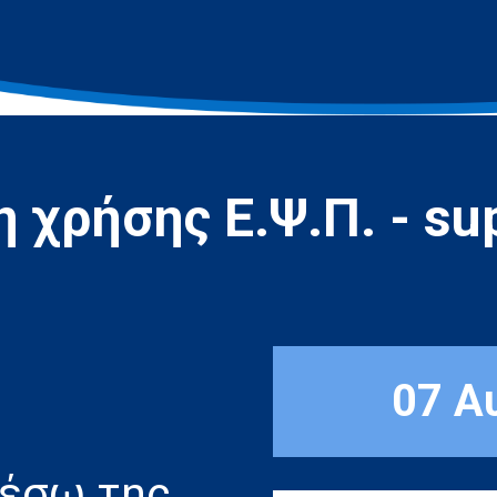
 χρήσης Ε.Ψ.Π. - sup
07 Α
μέσω της