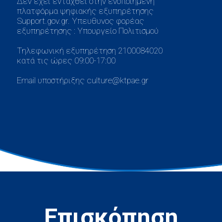
Δεν έχει ενταχθεί στην ενοποιημένη
πλατφόρμα ψηφιακής εξυπηρέτησης
Support.gov.gr. Υπευθυνος φορέας
εξυπηρέτησης : Υπουργείο Πολιτισμού
Τηλεφωνική εξυπηρέτηση 2100084020
κατά τις ώρες 09:00-17:00
Email υποστήριξης culture@ktpae.gr
Επισκόπηση