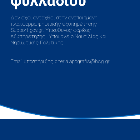
Δεν έχει ενταχθεί στην ενοποιημένη
πλατφόρμα ψηφιακής εξυπηρέτησης
Support.gov.gr. Υπευθυνος φορέας
εξυπηρέτησης : Υπουργείο Ναυτιλίας και
Νησιωτικής Πολιτικής
Email υποστήριξης dner.a.apografis@hcg.gr