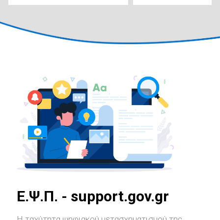
E.Ψ.Π. - support.gov.gr
Η ταχύτητα ψηφιακού μετασχηματισμού της