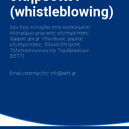
Δεν έχει ενταχθεί στην ενοποιημένη
πλατφόρμα ψηφιακής εξυπηρέτησης
Support.gov.gr. Υπευθυνος φορέας
εξυπηρέτησης : Εθνική Επιτροπή
Τηλεπικοινωνιών και Ταχυδρομείων
(ΕΕΤΤ)
Email υποστήριξης info@eett.gr