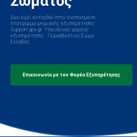
Δεν έχει ενταχθεί στην ενοποιημένη
πλατφόρμα ψηφιακής εξυπηρέτησης
Support.gov.gr. Υπευθυνος φορέας
εξυπηρέτησης : Πυροσβεστικό Σώμα
Ελλάδας