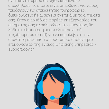
ανατίθενται άμεσα σε εξιδεικευμένους
υπαλλήλους, οι οποίοι είναι υπεύθυνοι για να σας
παράσχουν τις απαραίτητες πληροφορίες,
διευκρινίσεις ή και αρχεία σχετικά με τα αιτήματα
σας. Όταν ο αρμόδιος φορέας επεξεργασίας του
αιτήματός σας ολοκληρώσει την απάντηση, θα
λάβετε ειδοποίηση μέσω ηλεκτρονικού
ταχυδρομείου (email) για να παραλάβετε την
απάντηση σας, από το προσωπικό αποθετήριο
επικοινωνίας της ενιαίας ψηφιακής υπηρεσίας -
support.gov.gr