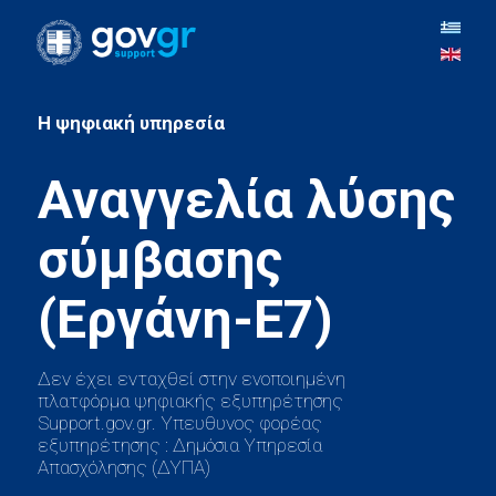
H ψηφιακή υπηρεσία
Αναγγελία λύσης
σύμβασης
Δεν έχει ενταχθεί στην ενοποιημένη
πλατφόρμα ψηφιακής εξυπηρέτησης
Support.gov.gr. Υπευθυνος φορέας
εξυπηρέτησης : Δημόσια Υπηρεσία
Απασχόλησης (ΔΥΠΑ)