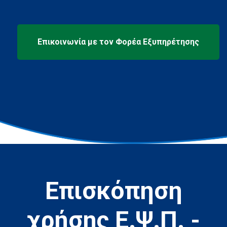
Επισκόπηση
χρήσης Ε.Ψ.Π. -