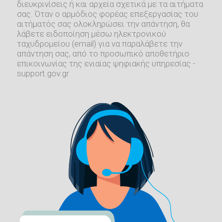
διευκρινίσεις ή και αρχεία σχετικά με τα αιτήματα
σας. Όταν ο αρμόδιος φορέας επεξεργασίας του
αιτήματός σας ολοκληρώσει την απάντηση, θα
λάβετε ειδοποίηση μέσω ηλεκτρονικού
ταχυδρομείου (email) για να παραλάβετε την
απάντηση σας, από το προσωπικό αποθετήριο
επικοινωνίας της ενιαίας ψηφιακής υπηρεσίας -
support.gov.gr