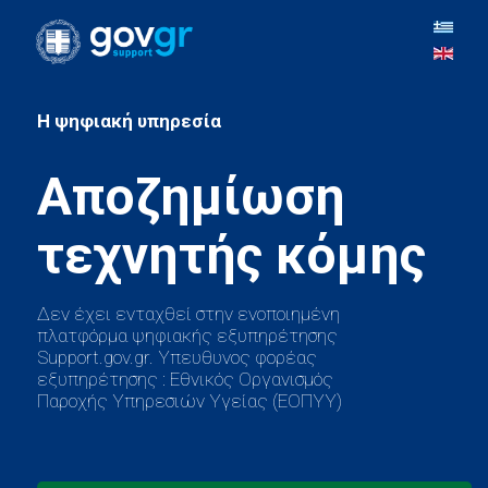
H ψηφιακή υπηρεσία
Αποζημίωση
Δεν έχει ενταχθεί στην ενοποιημένη
πλατφόρμα ψηφιακής εξυπηρέτησης
Support.gov.gr. Υπευθυνος φορέας
εξυπηρέτησης : Εθνικός Οργανισμός
Παροχής Υπηρεσιών Υγείας (ΕΟΠΥΥ)