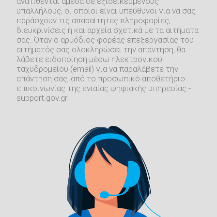
ανατίθενται άμεσα σε εξιδεικευμένους
υπαλλήλους, οι οποίοι είναι υπεύθυνοι για να σας
παράσχουν τις απαραίτητες πληροφορίες,
διευκρινίσεις ή και αρχεία σχετικά με τα αιτήματα
σας. Όταν ο αρμόδιος φορέας επεξεργασίας του
αιτήματός σας ολοκληρώσει την απάντηση, θα
λάβετε ειδοποίηση μέσω ηλεκτρονικού
ταχυδρομείου (email) για να παραλάβετε την
απάντηση σας, από το προσωπικό αποθετήριο
επικοινωνίας της ενιαίας ψηφιακής υπηρεσίας -
support.gov.gr