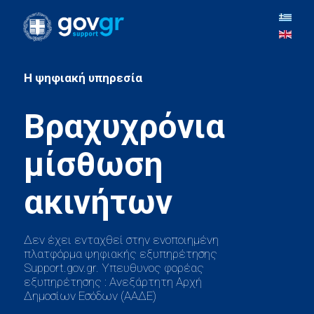
H ψηφιακή υπηρεσία
Βραχυχρόνια
μίσθωση
Δεν έχει ενταχθεί στην ενοποιημένη
πλατφόρμα ψηφιακής εξυπηρέτησης
Support.gov.gr. Υπευθυνος φορέας
εξυπηρέτησης : Ανεξάρτητη Αρχή
Δημοσίων Εσόδων (ΑΑΔΕ)