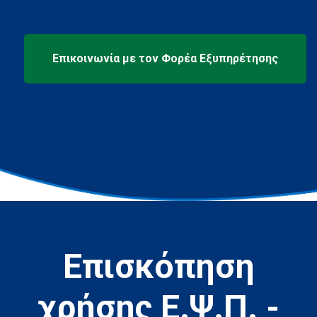
Επισκόπηση
χρήσης Ε.Ψ.Π. -