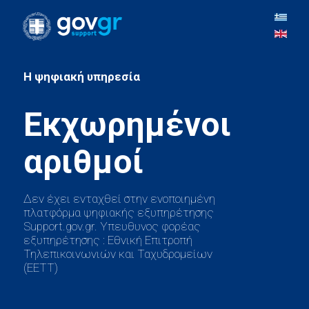
H ψηφιακή υπηρεσία
Εκχωρημένοι
Δεν έχει ενταχθεί στην ενοποιημένη
πλατφόρμα ψηφιακής εξυπηρέτησης
Support.gov.gr. Υπευθυνος φορέας
εξυπηρέτησης : Εθνική Επιτροπή
Τηλεπικοινωνιών και Ταχυδρομείων
(ΕΕΤΤ)