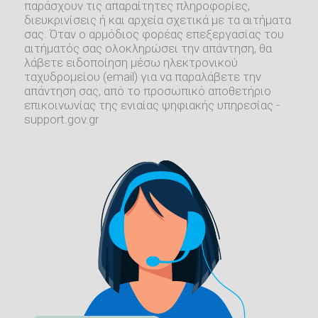
παράσχουν τις απαραίτητες πληροφορίες,
διευκρινίσεις ή και αρχεία σχετικά με τα αιτήματα
σας. Όταν ο αρμόδιος φορέας επεξεργασίας του
αιτήματός σας ολοκληρώσει την απάντηση, θα
λάβετε ειδοποίηση μέσω ηλεκτρονικού
ταχυδρομείου (email) για να παραλάβετε την
απάντηση σας, από το προσωπικό αποθετήριο
επικοινωνίας της ενιαίας ψηφιακής υπηρεσίας -
support.gov.gr