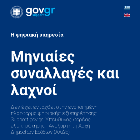
H ψηφιακή υπηρεσία
Μηνιαίες
συναλλαγές και
Δεν έχει ενταχθεί στην ενοποιημένη
πλατφόρμα ψηφιακής εξυπηρέτησης
Support.gov.gr. Υπευθυνος φορέας
εξυπηρέτησης : Ανεξάρτητη Αρχή
Δημοσίων Εσόδων (ΑΑΔΕ)