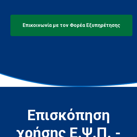
Επισκόπηση
χρήσης Ε.Ψ.Π. -