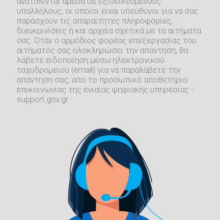
ανατίθενται άμεσα σε εξιδεικευμένους
υπαλλήλους, οι οποίοι είναι υπεύθυνοι για να σας
παράσχουν τις απαραίτητες πληροφορίες,
διευκρινίσεις ή και αρχεία σχετικά με τα αιτήματα
σας. Όταν ο αρμόδιος φορέας επεξεργασίας του
αιτήματός σας ολοκληρώσει την απάντηση, θα
λάβετε ειδοποίηση μέσω ηλεκτρονικού
ταχυδρομείου (email) για να παραλάβετε την
απάντηση σας, από το προσωπικό αποθετήριο
επικοινωνίας της ενιαίας ψηφιακής υπηρεσίας -
support.gov.gr