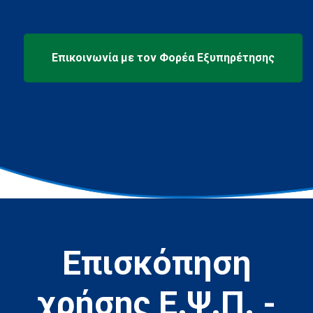
Επισκόπηση
χρήσης Ε.Ψ.Π. -