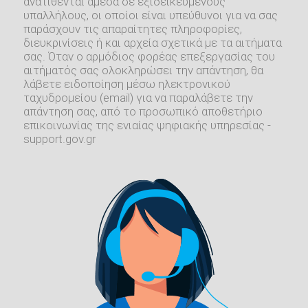
ανατίθενται άμεσα σε εξιδεικευμένους
υπαλλήλους, οι οποίοι είναι υπεύθυνοι για να σας
παράσχουν τις απαραίτητες πληροφορίες,
διευκρινίσεις ή και αρχεία σχετικά με τα αιτήματα
σας. Όταν ο αρμόδιος φορέας επεξεργασίας του
αιτήματός σας ολοκληρώσει την απάντηση, θα
λάβετε ειδοποίηση μέσω ηλεκτρονικού
ταχυδρομείου (email) για να παραλάβετε την
απάντηση σας, από το προσωπικό αποθετήριο
επικοινωνίας της ενιαίας ψηφιακής υπηρεσίας -
support.gov.gr