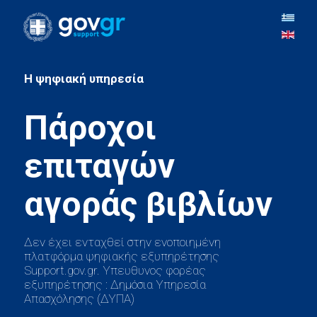
H ψηφιακή υπηρεσία
Πάροχοι
επιταγών
Δεν έχει ενταχθεί στην ενοποιημένη
πλατφόρμα ψηφιακής εξυπηρέτησης
Support.gov.gr. Υπευθυνος φορέας
εξυπηρέτησης : Δημόσια Υπηρεσία
Απασχόλησης (ΔΥΠΑ)