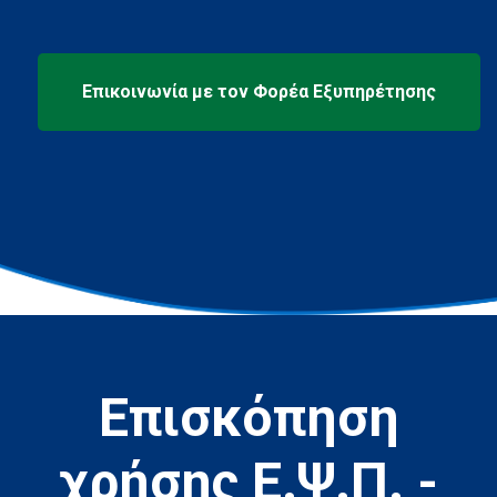
Επισκόπηση
χρήσης Ε.Ψ.Π. -