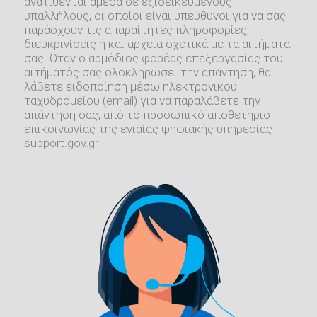
ανατίθενται άμεσα σε εξιδεικευμένους
υπαλλήλους, οι οποίοι είναι υπεύθυνοι για να σας
παράσχουν τις απαραίτητες πληροφορίες,
διευκρινίσεις ή και αρχεία σχετικά με τα αιτήματα
σας. Όταν ο αρμόδιος φορέας επεξεργασίας του
αιτήματός σας ολοκληρώσει την απάντηση, θα
λάβετε ειδοποίηση μέσω ηλεκτρονικού
ταχυδρομείου (email) για να παραλάβετε την
απάντηση σας, από το προσωπικό αποθετήριο
επικοινωνίας της ενιαίας ψηφιακής υπηρεσίας -
support.gov.gr