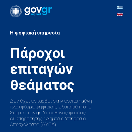
H ψηφιακή υπηρεσία
Πάροχοι
επιταγών
Δεν έχει ενταχθεί στην ενοποιημένη
πλατφόρμα ψηφιακής εξυπηρέτησης
Support.gov.gr. Υπευθυνος φορέας
εξυπηρέτησης : Δημόσια Υπηρεσία
Απασχόλησης (ΔΥΠΑ)