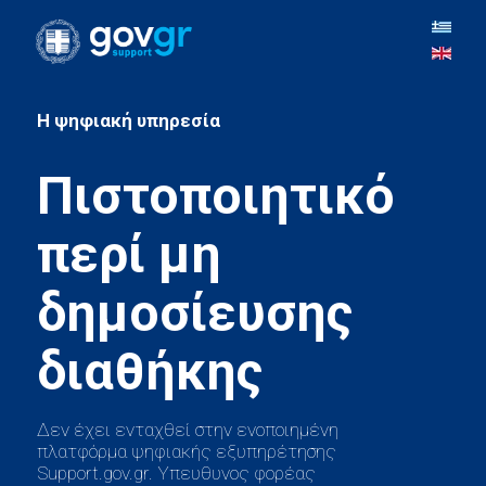
H ψηφιακή υπηρεσία
Πιστοποιητικό
περί μη
δημοσίευσης
Δεν έχει ενταχθεί στην ενοποιημένη
πλατφόρμα ψηφιακής εξυπηρέτησης
Support.gov.gr. Υπευθυνος φορέας