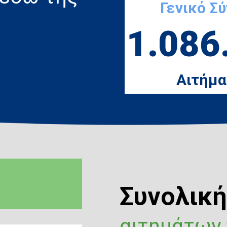
Γενικό Σ
1.086
Αιτήμα
Συνολικ
αιτημάτων