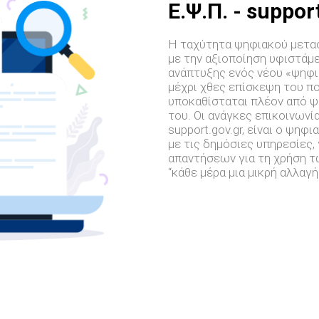
E.Ψ.Π. - suppor
Η ταχύτητα ψηφιακού μετασ
με την αξιοποίηση υφιστάμ
ανάπτυξης ενός νέου «ψηφι
μέχρι χθες επίσκεψη του π
υποκαθίσταται πλέον από ψ
του. Οι ανάγκες επικοινωνί
support.gov.gr, είναι ο ψη
με τις δημόσιες υπηρεσίες,
απαντήσεων για τη χρήση 
“κάθε μέρα μια μικρή αλλαγ