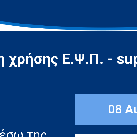
 χρήσης Ε.Ψ.Π. - sup
08 Α
μέσω της