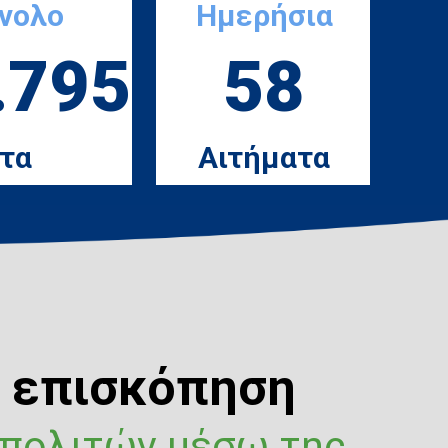
ύνολο
Ημερήσια
.795
58
τα
Αιτήματα
ή επισκόπηση
 πολιτών μέσω της