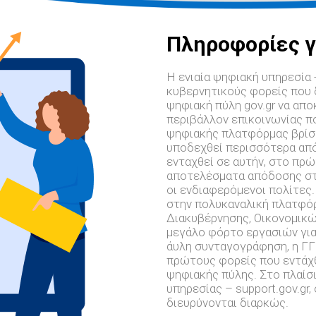
Πληροφορίες γ
Η ενιαία ψηφιακή υπηρεσία 
κυβερνητικούς φορείς που 
ψηφιακή πύλη gov.gr να απ
περιβάλλον επικοινωνίας π
ψηφιακής πλατφόρμας βρίσκε
υποδεχθεί περισσότερα από
ενταχθεί σε αυτήν, στο πρώ
αποτελέσματα απόδοσης στ
οι ενδιαφερόμενοι πολίτες
στην πολυκαναλική πλατφόρ
Διακυβέρνησης, Οικονομικώ
μεγάλο φόρτο εργασιών για
άυλη συνταγογράφηση, η ΓΓ
πρώτους φορείς που εντάχθ
ψηφιακής πύλης. Στο πλαίσι
υπηρεσίας – support.gov.gr
διευρύνονται διαρκώς.