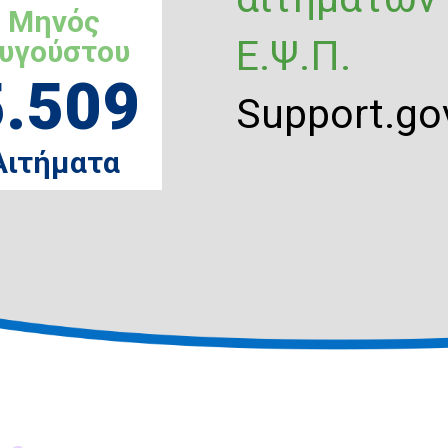
Μηνός
Ε.Ψ.Π.
υγούστου
5.509
Support.gov
Αιτήματα