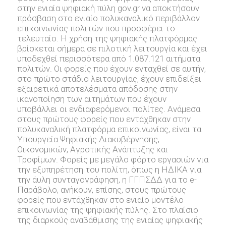
στην ενιαία ψηφιακή πύλη gov.gr να αποκτήσουν
πρόσβαση στο ενιαίο πολυκαναλικό περιβάλλον
επικοινωνίας πολιτών που προσφέρει το
τελευταίο. Η χρήση της ψηφιακής πλατφόρμας
βρίσκεται σήμερα σε πιλοτική λειτουργία και έχει
υποδεχθεί περισσότερα από 1.087.121 αιτήματα
πολιτών. Οι φορείς που έχουν ενταχθεί σε αυτήν,
στο πρώτο στάδιο λειτουργίας, έχουν επιδείξει
εξαιρετικά αποτελέσματα απόδοσης στην
ικανοποίηση των αιτημάτων που έχουν
υποβάλλει οι ενδιαφερόμενοι πολίτες. Ανάμεσα
στους πρώτους φορείς που εντάχθηκαν στην
πολυκαναλική πλατφόρμα επικοινωνίας, είναι τα
Υπουργεία Ψηφιακής Διακυβέρνησης,
Οικονομικών, Αγροτικής Ανάπτυξης και
Τροφίμων. Φορείς με μεγάλο φόρτο εργασιών για
την εξυπηρέτηση του πολίτη, όπως η ΗΔΙΚΑ για
την άυλη συνταγογράφηση, η ΓΓΠΣΔΔ για το e-
Παράβολο, ανήκουν, επίσης, στους πρώτους
φορείς που εντάχθηκαν στο ενιαίο μοντέλο
επικοινωνίας της ψηφιακής πύλης. Στο πλαίσιο
της διαρκούς αναβάθμισης της ενιαίας ψηφιακής