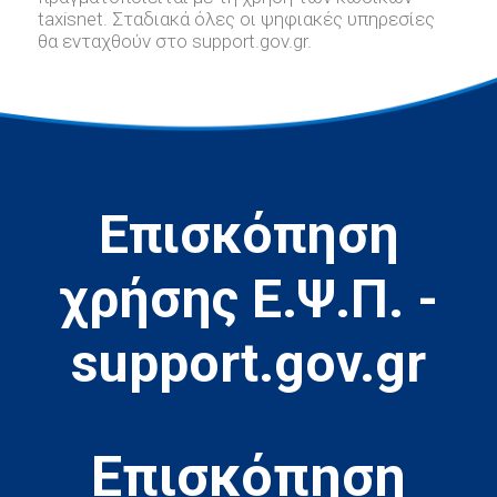
taxisnet. Σταδιακά όλες οι ψηφιακές υπηρεσίες
θα ενταχθούν στο support.gov.gr.
Επισκόπηση
χρήσης Ε.Ψ.Π. -
support.gov.gr
Eπισκόπηση