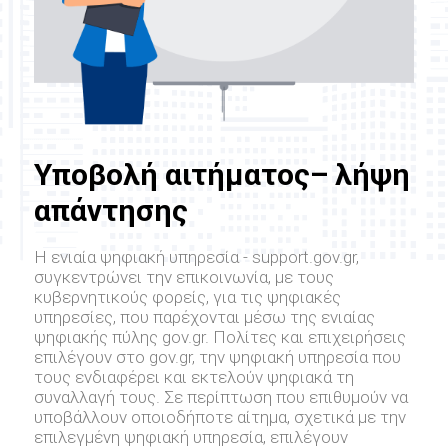
Υποβολή αιτήματος– λήψη
απάντησης
Η ενιαία ψηφιακή υπηρεσία - support.gov.gr,
συγκεντρώνει την επικοινωνία, με τους
κυβερνητικούς φορείς, για τις ψηφιακές
υπηρεσίες, που παρέχονται μέσω της ενιαίας
ψηφιακής πύλης gov.gr. Πολίτες και επιχειρήσεις
επιλέγουν στο gov.gr, την ψηφιακή υπηρεσία που
τους ενδιαφέρει και εκτελούν ψηφιακά τη
συναλλαγή τους. Σε περίπτωση που επιθυμούν να
υποβάλλουν οποιοδήποτε αίτημα, σχετικά με την
επιλεγμένη ψηφιακή υπηρεσία, επιλέγουν