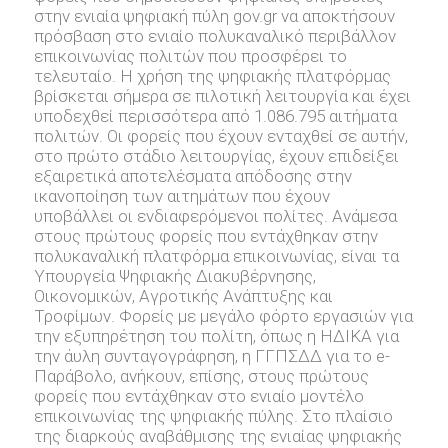
στην ενιαία ψηφιακή πύλη gov.gr να αποκτήσουν
πρόσβαση στο ενιαίο πολυκαναλικό περιβάλλον
επικοινωνίας πολιτών που προσφέρει το
τελευταίο. Η χρήση της ψηφιακής πλατφόρμας
βρίσκεται σήμερα σε πιλοτική λειτουργία και έχει
υποδεχθεί περισσότερα από 1.086.795 αιτήματα
πολιτών. Οι φορείς που έχουν ενταχθεί σε αυτήν,
στο πρώτο στάδιο λειτουργίας, έχουν επιδείξει
εξαιρετικά αποτελέσματα απόδοσης στην
ικανοποίηση των αιτημάτων που έχουν
υποβάλλει οι ενδιαφερόμενοι πολίτες. Ανάμεσα
στους πρώτους φορείς που εντάχθηκαν στην
πολυκαναλική πλατφόρμα επικοινωνίας, είναι τα
Υπουργεία Ψηφιακής Διακυβέρνησης,
Οικονομικών, Αγροτικής Ανάπτυξης και
Τροφίμων. Φορείς με μεγάλο φόρτο εργασιών για
την εξυπηρέτηση του πολίτη, όπως η ΗΔΙΚΑ για
την άυλη συνταγογράφηση, η ΓΓΠΣΔΔ για το e-
Παράβολο, ανήκουν, επίσης, στους πρώτους
φορείς που εντάχθηκαν στο ενιαίο μοντέλο
επικοινωνίας της ψηφιακής πύλης. Στο πλαίσιο
της διαρκούς αναβάθμισης της ενιαίας ψηφιακής