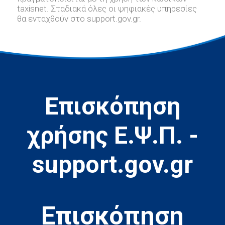
taxisnet. Σταδιακά όλες οι ψηφιακές υπηρεσίες
θα ενταχθούν στο support.gov.gr.
Επισκόπηση
χρήσης Ε.Ψ.Π. -
support.gov.gr
Eπισκόπηση