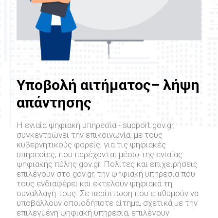
Υποβολή αιτήματος– λήψη
απάντησης
Η ενιαία ψηφιακή υπηρεσία - support.gov.gr,
συγκεντρώνει την επικοινωνία, με τους
κυβερνητικούς φορείς, για τις ψηφιακές
υπηρεσίες, που παρέχονται μέσω της ενιαίας
ψηφιακής πύλης gov.gr. Πολίτες και επιχειρήσεις
επιλέγουν στο gov.gr, την ψηφιακή υπηρεσία που
τους ενδιαφέρει και εκτελούν ψηφιακά τη
συναλλαγή τους. Σε περίπτωση που επιθυμούν να
υποβάλλουν οποιοδήποτε αίτημα, σχετικά με την
επιλεγμένη ψηφιακή υπηρεσία, επιλέγουν