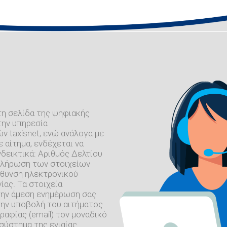
τη σελίδα της ψηφιακής
την υπηρεσία
 taxisnet, ενώ ανάλογα με
 αίτημα, ενδέχεται να
δεικτικά: Αριθμός Δελτίου
μπλήρωση των στοιχείων
εύθυνση ηλεκτρονικού
ίας. Τα στοιχεία
 την άμεση ενημέρωση σας
την υποβολή του αιτήματος
ραφίας (email) τον μοναδικό
σύστημα της ενιαίας