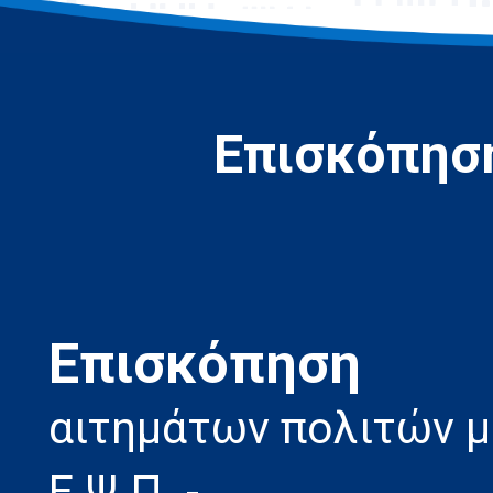
Επισκόπηση
Eπισκόπηση
αιτημάτων πολιτών 
Ε.Ψ.Π. -