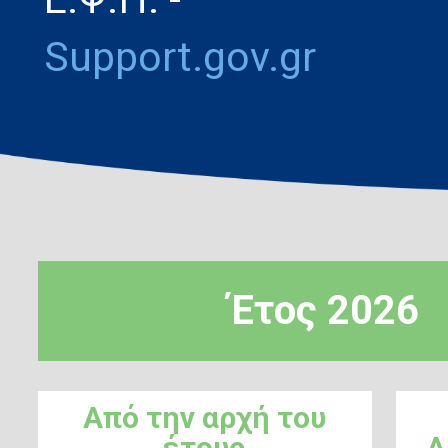
Support.gov.gr
Έτος 2026
Από την αρχή του
έτους
Α