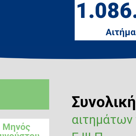
1.086
Αιτήμα
Συνολικ
αιτημάτων
Μηνός
υγούστου