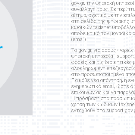
gov.gr, την ψηφιακή υπηρεσ
συναλλαγή τους. Σε περίπ
αίτημα, σχετικά με την επι
στη σελίδα της ψηφιακής υ
κωδικών taxisnet υποβάλλ
αποδεικτικό τον μοναδικό 
(email).
Το gov.gr, για όσους Φορεί
ψηφιακή υπηρεσία - support.
φορείς και τις διοικητικές
ολοκληρωμένη επεξεργασία 
στο προσωποποιημένο αποθε
Για κάθε νέα απάντηση, η εν
ενημερωτικό email, ώστε ο
επικοινωνίας και να παραλά
Η πρόσβαση στο προσωπικό 
χρήση των κωδικών taxisnet
ενταχθούν στο support.gov.g