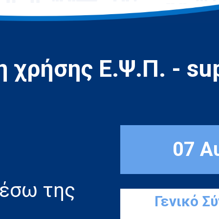
 χρήσης Ε.Ψ.Π. - sup
07 Α
μέσω της
Γενικό Σ