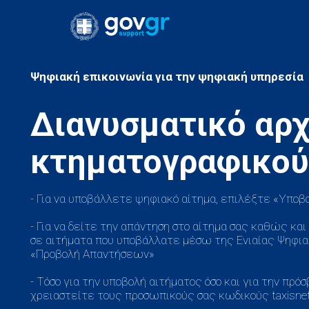
Διανυσματικό αρχ
- Για να υποβάλλετε ψηφιακό αίτημα, επιλέξτε «Υποβ
- Για να δείτε την απάντηση στο αίτημα σας καθώς κα
σε αιτήματα που υποβάλλατε μέσω της Ενιαίας Ψηφιακ
«Προβολή Απαντήσεων»
- Τόσο για την υποβολή αιτήματος όσο και για την πρ
χρειαστείτε τους προσωπικούς σας κωδικούς taxisnet