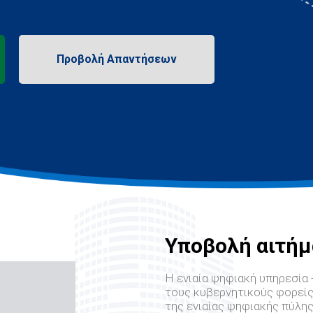
Υποβολή αιτήμ
Η ενιαία ψηφιακή υπηρεσία -
τους κυβερνητικούς φορείς
της ενιαίας ψηφιακής πύλης