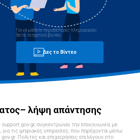
Για να μάθετε περισσότερες πληροφορίες
δείτε το σχετικό βίντεο.
ατος– λήψη απάντησης
 support.gov.gr, συγκεντρώνει την επικοινωνία, με
, για τις ψηφιακές υπηρεσίες, που παρέχονται μέσω
 gov.gr. Πολίτες και επιχειρήσεις επιλέγουν στο