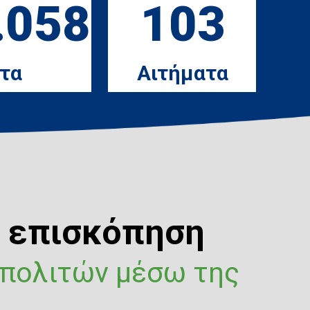
.058
103
τα
Αιτήματα
ή επισκόπηση
 πολιτών μέσω της