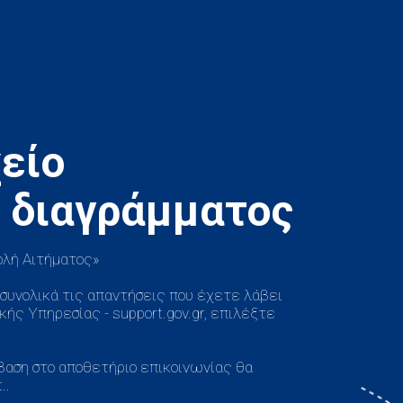
είο
ολή Αιτήματος»
ι συνολικά τις απαντήσεις που έχετε λάβει
ής Υπηρεσίας - support.gov.gr, επιλέξτε
όσβαση στο αποθετήριο επικοινωνίας θα
..