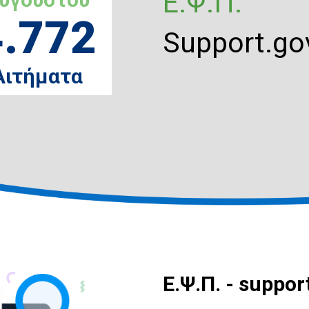
Ε.Ψ.Π.
4.772
Support.gov
Αιτήματα
E.Ψ.Π. - suppor