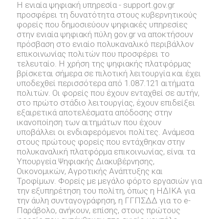
Η ενιαία ψηφιακή υπηρεσία - support.gov.gr
προσφέρει τη δυνατότητα στους κυβερνητικούς
φορείς που δημοσιεύουν ψηφιακές υπηρεσίες
στην ενιαία ψηφιακή πύλη gov.gr να αποκτήσουν
πρόσβαση στο ενιαίο πολυκαναλικό περιβάλλον
επικοινωνίας πολιτών που προσφέρει το
τελευταίο. Η χρήση της ψηφιακής πλατφόρμας
βρίσκεται σήμερα σε πιλοτική λειτουργία και έχει
υποδεχθεί περισσότερα από 1.087.121 αιτήματα
πολιτών. Οι φορείς που έχουν ενταχθεί σε αυτήν,
στο πρώτο στάδιο λειτουργίας, έχουν επιδείξει
εξαιρετικά αποτελέσματα απόδοσης στην
ικανοποίηση των αιτημάτων που έχουν
υποβάλλει οι ενδιαφερόμενοι πολίτες. Ανάμεσα
στους πρώτους φορείς που εντάχθηκαν στην
πολυκαναλική πλατφόρμα επικοινωνίας, είναι τα
Υπουργεία Ψηφιακής Διακυβέρνησης,
Οικονομικών, Αγροτικής Ανάπτυξης και
Τροφίμων. Φορείς με μεγάλο φόρτο εργασιών για
την εξυπηρέτηση του πολίτη, όπως η ΗΔΙΚΑ για
την άυλη συνταγογράφηση, η ΓΓΠΣΔΔ για το e-
Παράβολο, ανήκουν, επίσης, στους πρώτους