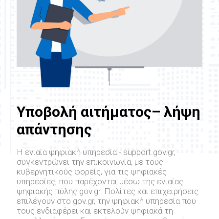
Υποβολή αιτήματος– λήψη
απάντησης
Η ενιαία ψηφιακή υπηρεσία - support.gov.gr,
συγκεντρώνει την επικοινωνία, με τους
κυβερνητικούς φορείς, για τις ψηφιακές
υπηρεσίες, που παρέχονται μέσω της ενιαίας
ψηφιακής πύλης gov.gr. Πολίτες και επιχειρήσεις
επιλέγουν στο gov.gr, την ψηφιακή υπηρεσία που
τους ενδιαφέρει και εκτελούν ψηφιακά τη