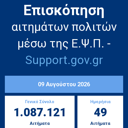
Eπισκόπηση
αιτημάτων πολιτών
μέσω της Ε.Ψ.Π. -
Support.gov.gr
09 Αυγούστου 2026
Γενικό Σύνολο
Ημερήσια
1.087.121
49
Αιτήματα
Αιτήματα