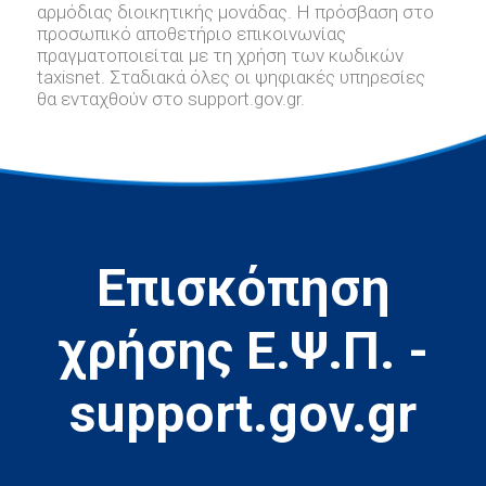
αρμόδιας διοικητικής μονάδας. Η πρόσβαση στο
προσωπικό αποθετήριο επικοινωνίας
πραγματοποιείται με τη χρήση των κωδικών
taxisnet. Σταδιακά όλες οι ψηφιακές υπηρεσίες
θα ενταχθούν στο support.gov.gr.
Επισκόπηση
χρήσης Ε.Ψ.Π. -
support.gov.gr